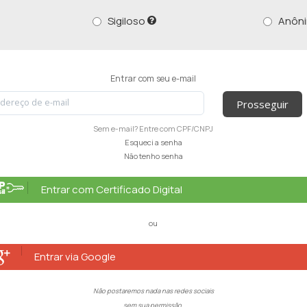
Sigiloso
Anôn
Entrar com seu e-mail
Prosseguir
Sem e-mail? Entre com CPF/CNPJ
Esqueci a senha
Não tenho senha
Entrar com Certificado Digital
ou
Entrar via Google
Não postaremos nada nas redes sociais
sem sua permissão.