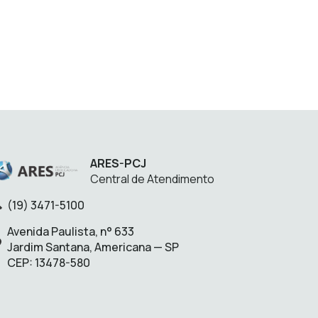
ARES-PCJ
Central de Atendimento
(19) 3471-5100
lefone:
Avenida Paulista, n° 633
Endereço:
Jardim Santana, Americana — SP
CEP: 13478-580